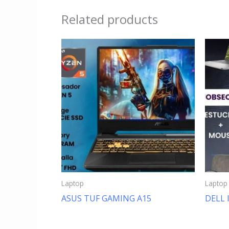
Related products
Laptop
Laptop
ASUS TUF GAMING A15
DELL 