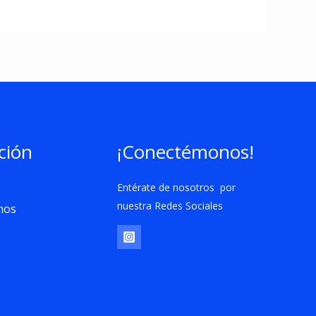
ción
¡Conectémonos!
Entérate de nosotros por
nuestra Redes Sociales
mos
s