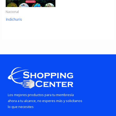
Nacional
Indichuris
Los mejores productos para tu membresía
ahora a tu alcance, no esperes más y solicítanos
lo que necesites